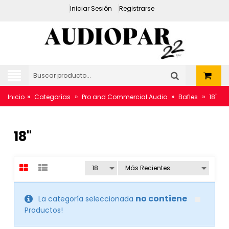
Iniciar Sesión
Registrarse
»
»
»
»
Inicio
Categorías
Pro and Commercial Audio
Bafles
18"
18"
no contiene
La categoría seleccionada
Productos!