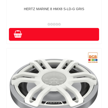
HERTZ MARINE 8 HMX8 S-LD-G GRIS