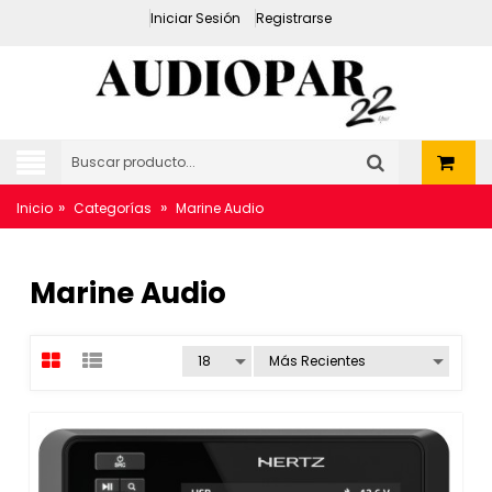
Iniciar Sesión
Registrarse
»
»
Inicio
Categorías
Marine Audio
Marine Audio