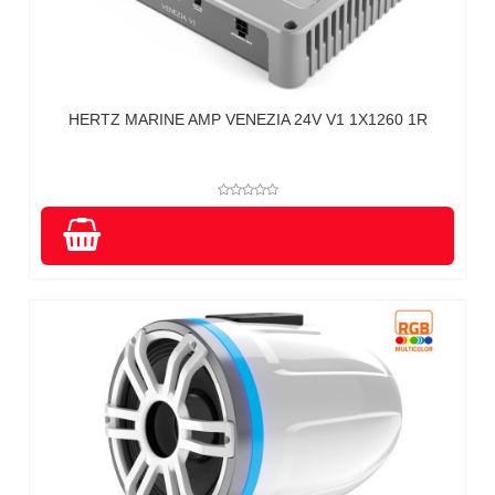
HERTZ MARINE AMP VENEZIA 24V V1 1X1260 1R