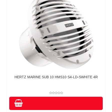
HERTZ MARINE SUB 10 HMS10 S4-LD-SWHITE 4R