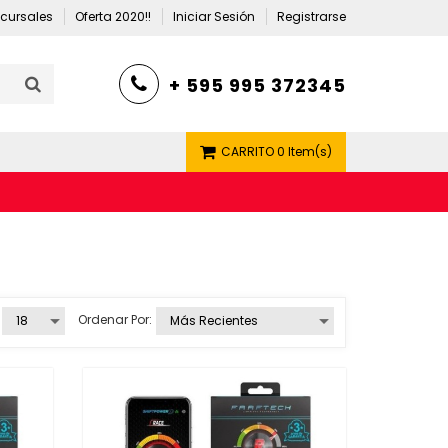
cursales
Oferta 2020!!
Iniciar Sesión
Registrarse
+ 595 995 372345
CARRITO
0 Item(s)
Ordenar Por: