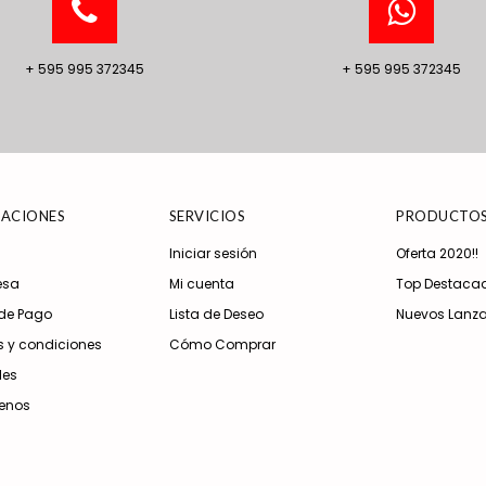
+ 595 995 372345
+ 595 995 372345
ACIONES
SERVICIOS
PRODUCTO
Iniciar sesión
Oferta 2020!!
esa
Mi cuenta
Top Destaca
de Pago
Lista de Deseo
Nuevos Lanz
 y condiciones
Cómo Comprar
les
enos