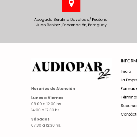
Abogada Serafina Davalos c/ Peatonal
Juan Benitez., Encarnación, Paraguay
INFORM
Inicio
La Empr
Formas 
Horarios de Atención
Términos
Lunes a Viernes
08:00 a 12:00 hs
Sucursa
14:00 a 17:30 hs
Contáct
Sábados
07:30 a 12:30 hs.