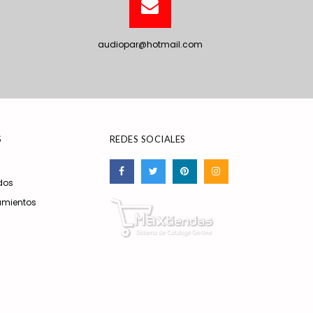
audiopar@hotmail.com
S
REDES SOCIALES
dos
amientos