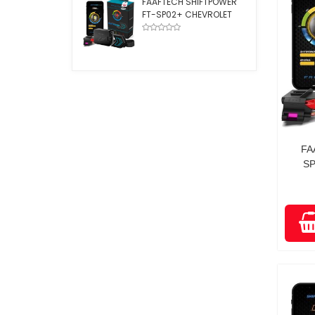
FAAFTECH SHIFTPOWER
FT-SP02+ CHEVROLET
FA
SP