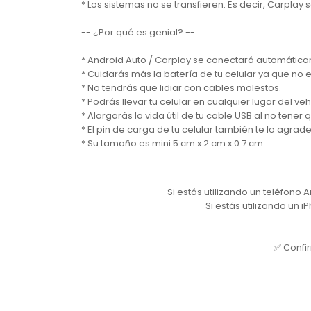
* Los sistemas no se transfieren. Es decir, Carplay
-- ¿Por qué es genial? --
* Android Auto / Carplay se conectará automáticam
* Cuidarás más la batería de tu celular ya que no
* No tendrás que lidiar con cables molestos.
* Podrás llevar tu celular en cualquier lugar del vehí
* Alargarás la vida útil de tu cable USB al no tener
* El pin de carga de tu celular también te lo agrad
* Su tamaño es mini 5 cm x 2 cm x 0.7 cm
Si estás utilizando un teléfono
Si estás utilizando un 
✅ Confir