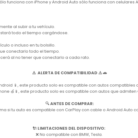
 sólo funciona con iPhone y Android Auto sólo funciona con celulares 
ente al subir a tu vehículo.
 estará todo el tiempo cargándose.
culo o incluso en tu bolsillo.
 que conectarlo todo el tiempo.
ecerá al no tener que conectarlo a cada rato.
⚠️ ALERTA DE COMPATIBILIDAD ⚠️ 🚗
 Android 📱, este producto solo es compatible con autos compatibles 
iPhone 🍏📱, este producto solo es compatible con autos que admiten
🔍 ANTES DE COMPRAR:
ma si tu auto es compatible con CarPlay con cable o Android Auto c
🔌 LIMITACIONES DEL DISPOSITIVO:
❌ No compatible con BMW, Tesla.