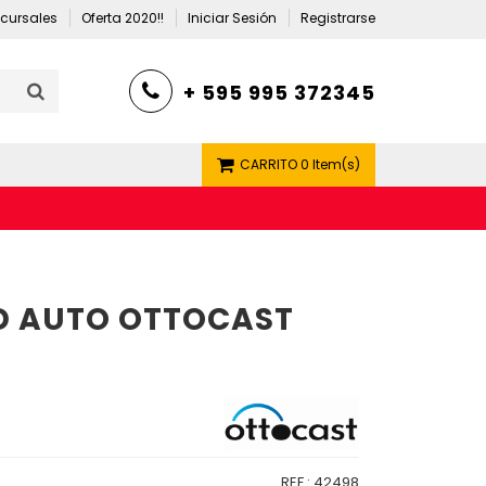
cursales
Oferta 2020!!
Iniciar Sesión
Registrarse
+ 595 995 372345
CARRITO
0 Item(s)
D AUTO OTTOCAST
REF.:
42498