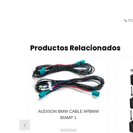
📞 P
Productos Relacionados
A
 APBMW