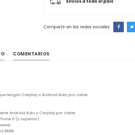
Envíos a todo el país
Compartir en las redes sociales
TO
COMENTARIOS
 que tengan Carplay o Android Auto por cable
 tiene Android Auto o Carplay por cable
iPhone 6 (o superior)
Huawei
 ni BMW