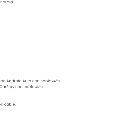
Android.
con Android Auto con cable 🚗🔌.
 CarPlay con cable 🚗🔌.
on cable.