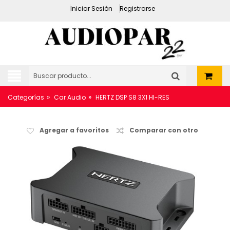
Iniciar Sesión
Registrarse
»
»
Categorías
Car Audio
HERTZ DSP S8 3X1 HI-RES
Agregar a favoritos
Comparar con otro