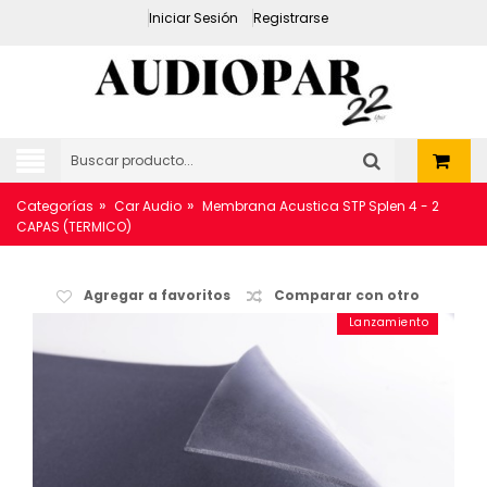
Iniciar Sesión
Registrarse
»
»
Categorías
Car Audio
Membrana Acustica STP Splen 4 - 2
CAPAS (TERMICO)
Agregar a favoritos
Comparar con otro
Lanzamiento