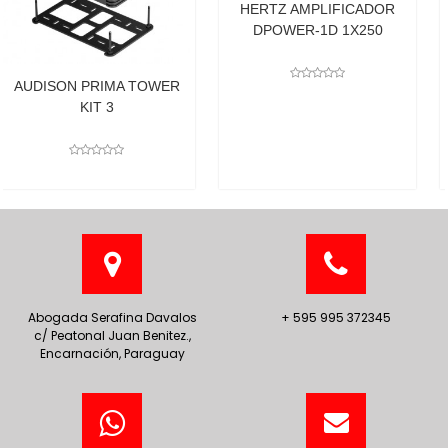
HERTZ AMPLIFICADOR
DPOWER-1D 1X250
 TOWER
Abogada Serafina Davalos
+ 595 995 372345
c/ Peatonal Juan Benitez.,
Encarnación, Paraguay