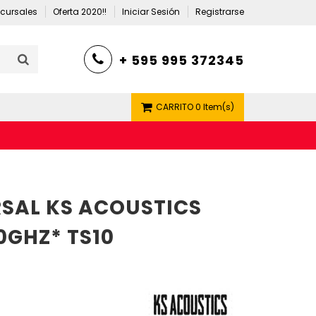
cursales
Oferta 2020!!
Iniciar Sesión
Registrarse
+ 595 995 372345
CARRITO
0 Item(s)
SAL KS ACOUSTICS
.0GHZ* TS10