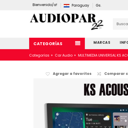
Bienvenido/a!
Paraguay
Gs.
MARCAS
INF
CATEGORÍAS
»
»
Categorías
Car Audio
MULTIMEDIA UNIVERSAL KS AC
Agregar a favoritos
Comparar c