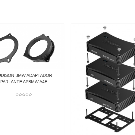
TADOR
A4E
HERT