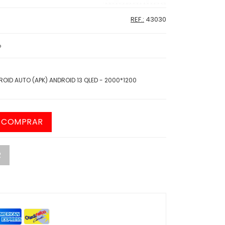
REF.:
43030
o
OID AUTO (APK) ANDROID 13 QLED - 2000*1200
COMPRAR
R