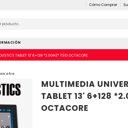
Cómo Comprar
Su
ORMACIÓN
OUSTICS TABLET 13' 6+128 *2.0GHZ* TS10 OCTACORE
on otro
MULTIMEDIA UNIVER
TABLET 13' 6+128 *2
OCTACORE