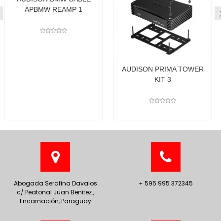
APBMW B
REAMP 1
AUDISON PRIMA TOWER
KIT 3
Abogada Serafina Davalos
+ 595 995 372345
c/ Peatonal Juan Benitez.,
Encarnación, Paraguay