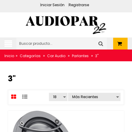
Iniciar Sesión
Registrarse
»
»
»
»
Inicio
Categorías
Car Audio
Parlantes
3"
3"