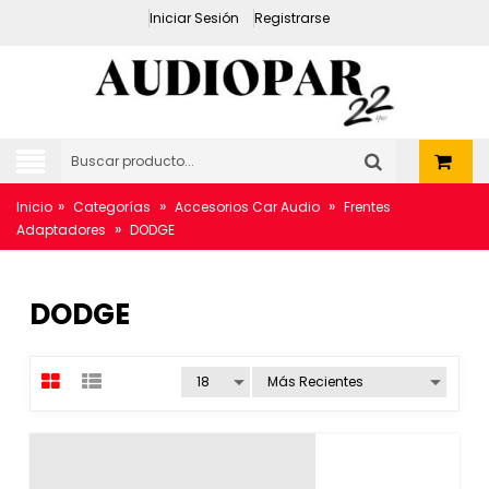
Iniciar Sesión
Registrarse
»
»
»
Inicio
Categorías
Accesorios Car Audio
Frentes
»
Adaptadores
DODGE
DODGE