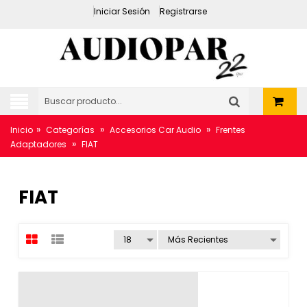
Iniciar Sesión
Registrarse
»
»
»
Inicio
Categorías
Accesorios Car Audio
Frentes
»
Adaptadores
FIAT
FIAT