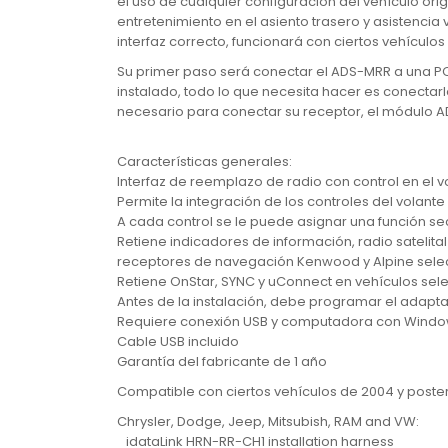
el uso de cualquier configuración del vehículo ori
entretenimiento en el asiento trasero y asistenci
interfaz correcto, funcionará con ciertos vehículo
Su primer paso será conectar el ADS-MRR a una PC c
instalado, todo lo que necesita hacer es conectarl
necesario para conectar su receptor, el módulo A
Características generales:
Interfaz de reemplazo de radio con control en el v
Permite la integración de los controles del volant
A cada control se le puede asignar una función se
Retiene indicadores de información, radio sateli
receptores de navegación Kenwood y Alpine sel
Retiene OnStar, SYNC y uConnect en vehículos se
Antes de la instalación, debe programar el adaptado
Requiere conexión USB y computadora con Wind
Cable USB incluido
Garantía del fabricante de 1 año
Compatible con ciertos vehículos de 2004 y poster
Chrysler, Dodge, Jeep, Mitsubish, RAM and VW:
idataLink HRN-RR-CH1 installation harness