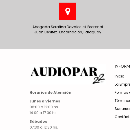
Abogada Serafina Davalos c/ Peatonal
Juan Benitez., Encarnación, Paraguay
INFORM
Inicio
La Empr
Formas 
Horarios de Atención
Términos
Lunes a Viernes
08:00 a 12:00 hs
Sucursa
14:00 a 17:30 hs
Contáct
Sábados
07:30 a 12:30 hs.