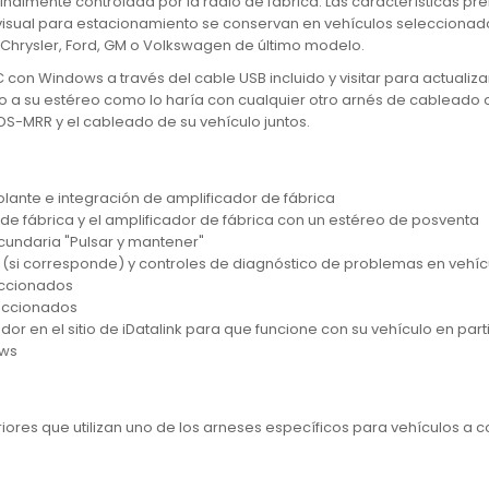
ginalmente controlada por la radio de fábrica. Las características p
a visual para estacionamiento se conservan en vehículos seleccionad
s Chrysler, Ford, GM o Volkswagen de último modelo.
on Windows a través del cable USB incluido y visitar para actualizar
o a su estéreo como lo haría con cualquier otro arnés de cableado o
DS-MRR y el cableado de su vehículo juntos.
olante e integración de amplificador de fábrica
e de fábrica y el amplificador de fábrica con un estéreo de posventa
cundaria "Pulsar y mantener"
tal (si corresponde) y controles de diagnóstico de problemas en veh
eccionados
leccionados
r en el sitio de iDatalink para que funcione con su vehículo en parti
ows
iores que utilizan uno de los arneses específicos para vehículos a c