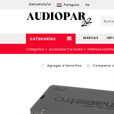
Bienvenido/a!
Paraguay
Gs.
MARCAS
INF
CATEGORÍAS
»
»
Categorías
Accesorios Car Audio
Interface volante
Agregar a favoritos
Comparar c