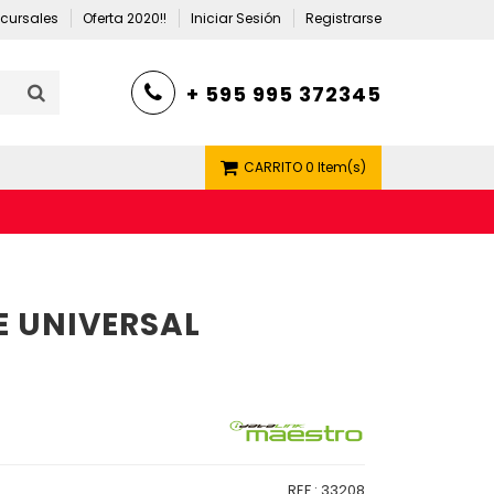
cursales
Oferta 2020!!
Iniciar Sesión
Registrarse
+ 595 995 372345
CARRITO
0 Item(s)
E UNIVERSAL
REF.:
33208