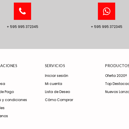
+ 595 995 372345
+ 595 995 372345
ACIONES
SERVICIOS
PRODUCTO
Iniciar sesión
Oferta 2020!!
esa
Mi cuenta
Top Destaca
de Pago
Lista de Deseo
Nuevos Lanz
 y condiciones
Cómo Comprar
les
enos