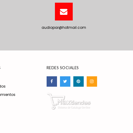
audiopar@hotmail.com
S
REDES SOCIALES
dos
amientos