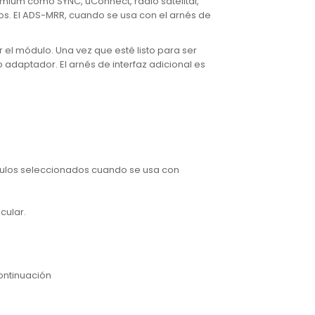
remium como SYNC, uConnect, radio satelital,
os. El ADS-MRR, cuando se usa con el arnés de
 el módulo. Una vez que esté listo para ser
 adaptador. El arnés de interfaz adicional es
ículos seleccionados cuando se usa con
cular.
ontinuación