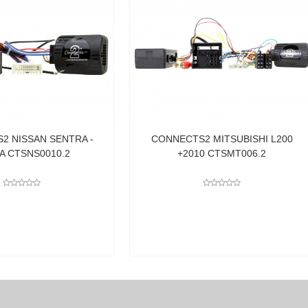
NNECTS2 MITSUBISHI L200
+2010 CTSMT006.2
PAC AUDIO INTERFACE UNIV
SWI X P/INFRAROJO