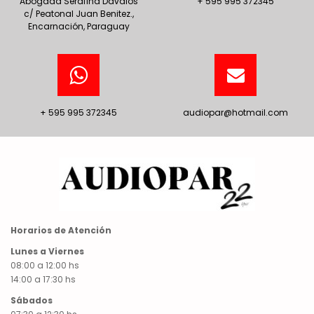
Abogada Serafina Davalos
+ 595 995 372345
c/ Peatonal Juan Benitez.,
Encarnación, Paraguay
+ 595 995 372345
audiopar@hotmail.com
Horarios de Atención
Lunes a Viernes
08:00 a 12:00 hs
14:00 a 17:30 hs
Sábados