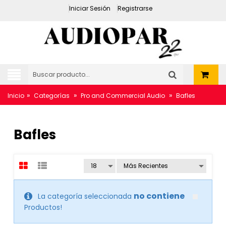
Iniciar Sesión
Registrarse
»
»
»
Inicio
Categorías
Pro and Commercial Audio
Bafles
Bafles
no contiene
La categoría seleccionada
Productos!