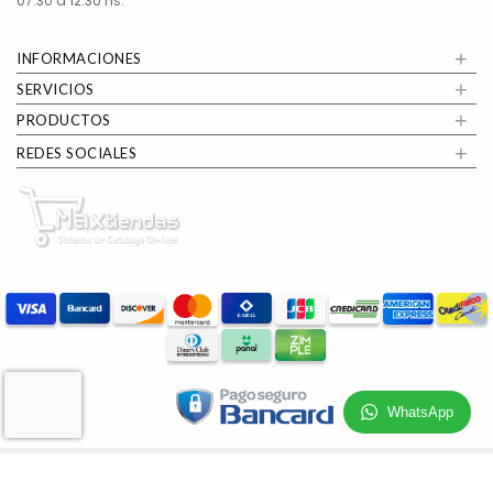
07:30 a 12:30 hs.
+
INFORMACIONES
+
SERVICIOS
+
PRODUCTOS
+
REDES SOCIALES
WhatsApp
Copyright © 2026
AudioPar
. Todos los derechos reservados.