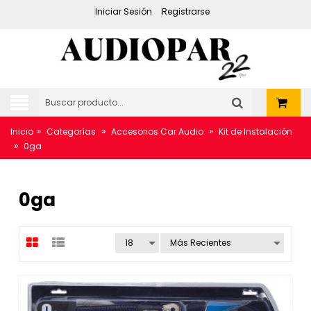
Iniciar Sesión
Registrarse
»
»
»
Inicio
Categorías
Accesorios Car Audio
Kit de Instalación
»
0ga
0ga