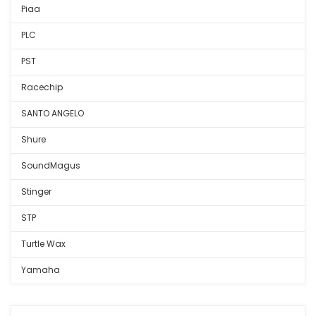
Piaa
PLC
PST
Racechip
SANTO ANGELO
Shure
SoundMagus
Stinger
STP
Turtle Wax
Yamaha