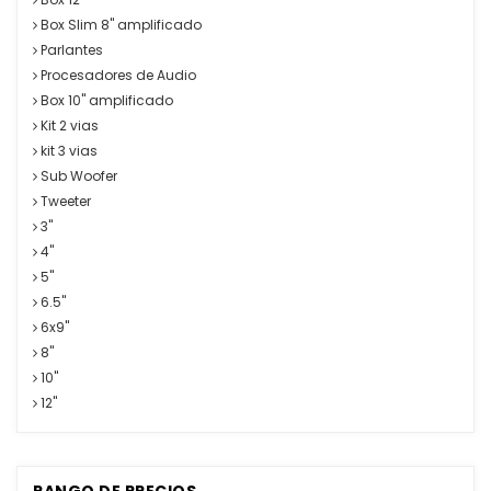
Box Slim 8" amplificado
Parlantes
Procesadores de Audio
Box 10" amplificado
Kit 2 vias
kit 3 vias
Sub Woofer
Tweeter
3"
4"
5"
6.5"
6x9"
8"
10"
12"
RANGO DE PRECIOS