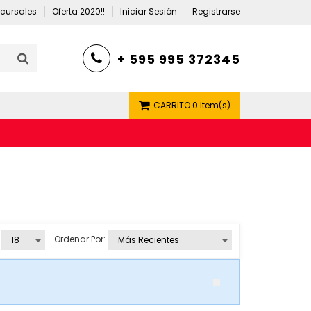
cursales
Oferta 2020!!
Iniciar Sesión
Registrarse
+ 595 995 372345
CARRITO
0 Item(s)
Ordenar Por: