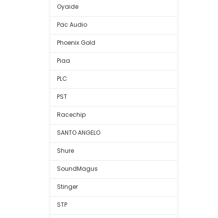
Oyaide
Pac Audio
Phoenix Gold
Piaa
PLC
PST
Racechip
SANTO ANGELO
Shure
SoundMagus
Stinger
STP