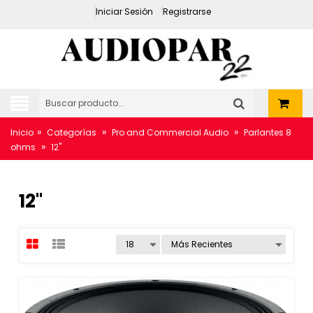
Iniciar Sesión
Registrarse
»
»
»
Inicio
Categorías
Pro and Commercial Audio
Parlantes 8
»
ohms
12"
12"