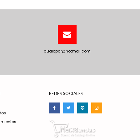
audiopar@hotmail.com
S
REDES SOCIALES
dos
amientos