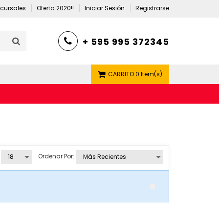
cursales
Oferta 2020!!
Iniciar Sesión
Registrarse
+ 595 995 372345
CARRITO
0 Item(s)
Ordenar Por: