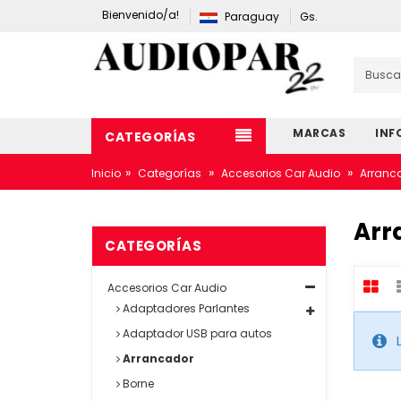
Bienvenido/a!
Paraguay
Gs.
MARCAS
INF
CATEGORÍAS
»
»
»
Inicio
Categorías
Accesorios Car Audio
Arranc
Arr
CATEGORÍAS
Accesorios Car Audio
Adaptadores Parlantes
Adaptador USB para autos
Arrancador
Borne