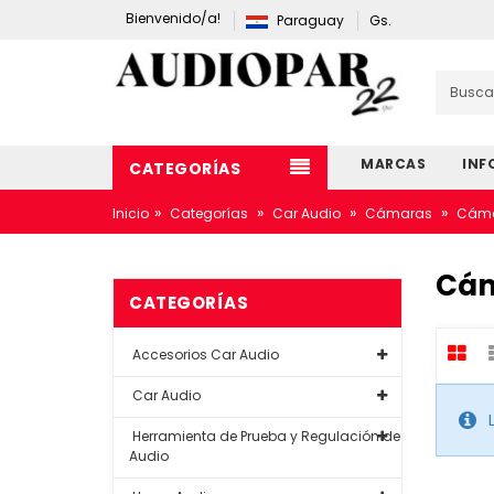
Bienvenido/a!
Paraguay
Gs.
MARCAS
INF
CATEGORÍAS
»
»
»
»
Inicio
Categorías
Car Audio
Cámaras
Cáma
Cám
CATEGORÍAS
Accesorios Car Audio
Car Audio
Herramienta de Prueba y Regulación de
Audio