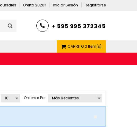
cursales
Oferta 2020!!
Iniciar Sesión
Registrarse
+ 595 995 372345
CARRITO
0 Item(s)
Ordenar Por: