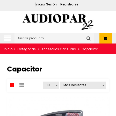
Iniciar Sesión
Registrarse
»
»
»
Inicio
Categorías
Accesorios Car Audio
Capacitor
Capacitor