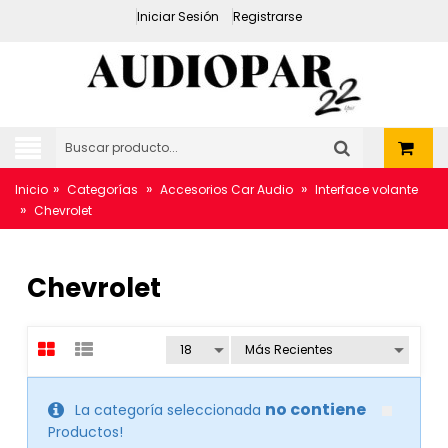
Iniciar Sesión
Registrarse
»
»
»
Inicio
Categorías
Accesorios Car Audio
Interface volante
»
Chevrolet
Chevrolet
no contiene
La categoría seleccionada
Productos!