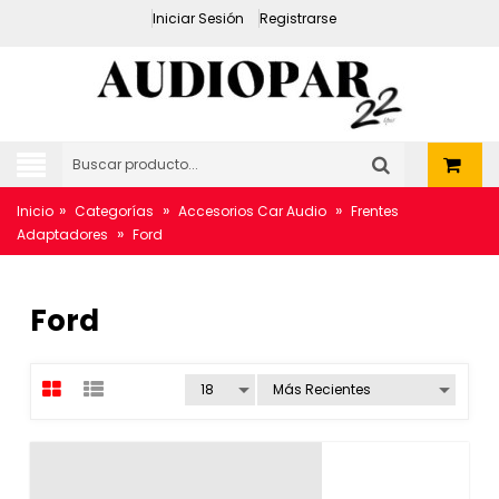
Iniciar Sesión
Registrarse
»
»
»
Inicio
Categorías
Accesorios Car Audio
Frentes
»
Adaptadores
Ford
Ford