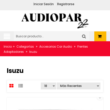
Iniciar Sesión
Registrarse
»
»
»
Inicio
Categorías
Accesorios Car Audio
Frentes
»
Adaptadores
Isuzu
Isuzu