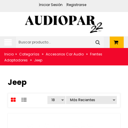
Iniciar Sesión
Registrarse
»
»
»
Inicio
Categorías
Accesorios Car Audio
Frentes
»
Adaptadores
Jeep
Jeep