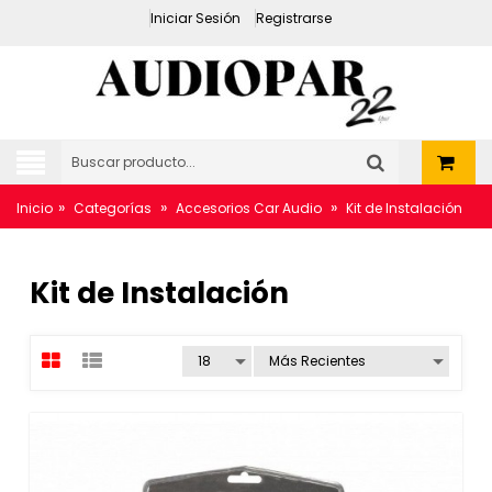
Iniciar Sesión
Registrarse
»
»
»
Inicio
Categorías
Accesorios Car Audio
Kit de Instalación
Kit de Instalación