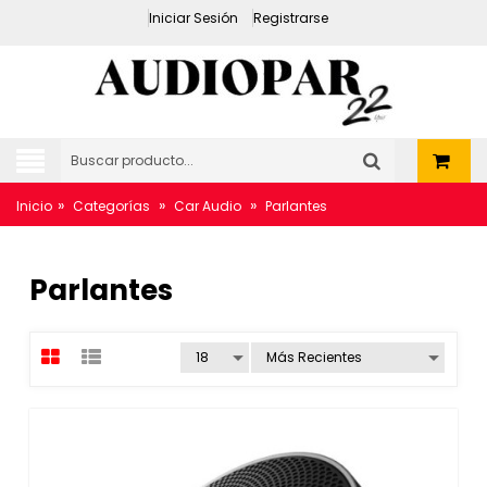
Iniciar Sesión
Registrarse
»
»
»
Inicio
Categorías
Car Audio
Parlantes
Parlantes