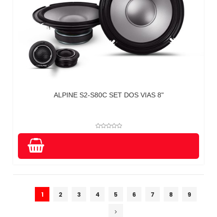
ALPINE S2-S80C SET DOS VIAS 8"
1
2
3
4
5
6
7
8
9