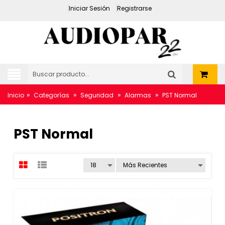
Iniciar Sesión
Registrarse
»
»
»
»
Inicio
Categorías
Seguridad
Alarmas
PST Normal
PST Normal