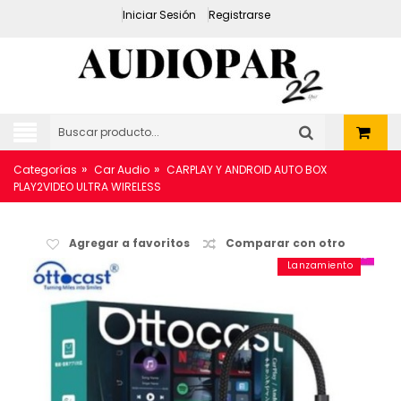
Iniciar Sesión
Registrarse
»
»
Categorías
Car Audio
CARPLAY Y ANDROID AUTO BOX
PLAY2VIDEO ULTRA WIRELESS
Agregar a favoritos
Comparar con otro
Lanzamiento